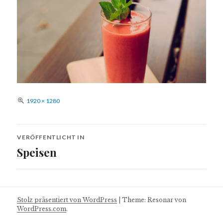
Volle
1920 × 1280
Größe
Beitragsnavigation
VERÖFFENTLICHT IN
Speisen
Stolz präsentiert von WordPress
|
Theme: Resonar von
WordPress.com
.