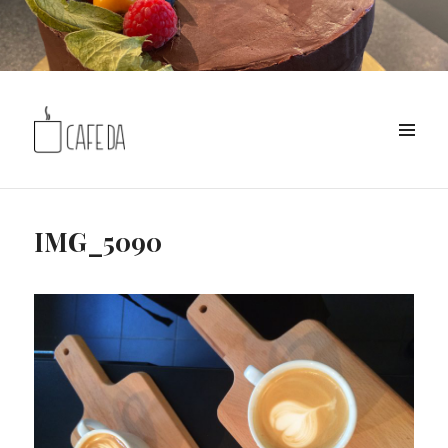
MENÜ
Café DA
IMG_5090