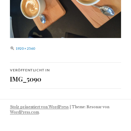
Volle
1920 × 2560
Größe
Beitragsnavigation
VERÖFFENTLICHT IN
IMG_5090
Stolz präsentiert von WordPress
|
Theme: Resonar von
WordPress.com
.